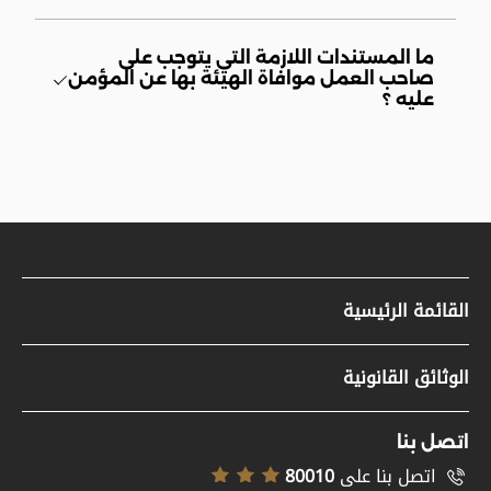
ما المستندات اللازمة التي يتوجب على
صاحب العمل موافاة الهيئة بها عن المؤمن
عليه ؟
القائمة الرئيسية
مواد صحفية
الوثائق القانونية
وظائف
سياسة حقوق النشر
تسجيل الموردين
اتصل بنا
إخلاء المسؤولية
اتصل بنا على
80010
خريطة الموقع