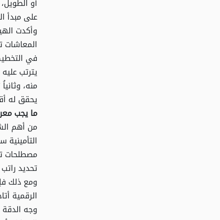
أو الطويل،
على مبدأ ال
وأكدت الهيئ
المعاشات ت
في التخطيط
يترتب عليه 
منه، وثانيا
يحقق له أقص
ما يجب معر
من أهم الشؤ
التأمينية س
مصطلحات تأ
تحديد راتب
ومع ذلك فإن
الرقمية أت
وجه الدقة 