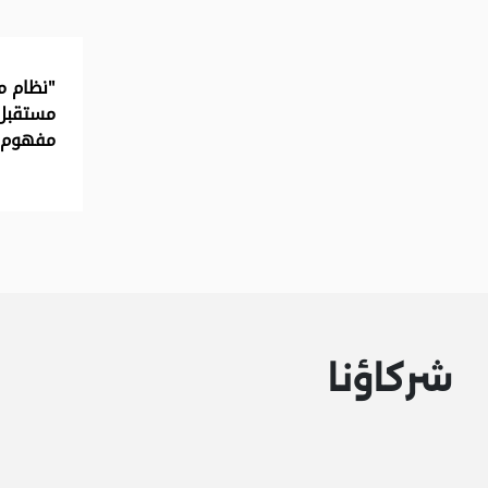
"نظام مد
مستقبل 
مفهوم ا
شركاؤنا