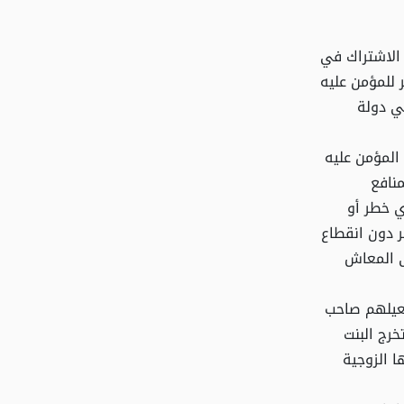
 الاشتراك في
 للمؤمن عليه
ي دولة
المؤمن عليه
منافع
ي خطر أو
 دون انقطاع
ى المعاش
يعيلهم صاحب
رج البنت
 الزوجية