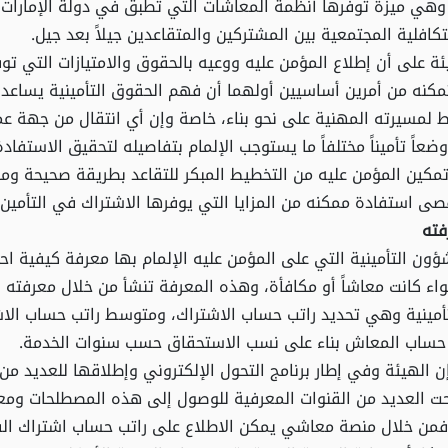
 وهي ميزة توفرها أنظمة المعاشات التي تطبق في دولة الإمارات 
تكافلية المجتمعية بين المشتركين والمتقاعدين جيلاً بعد جيل.
ة على أن إطلاع المؤمن عليه ووعيه بالحقوق والامتيازات التي توف
مكنه من أمرين أساسيين أولهما أن فهم الحقوق التأمينية يساعد 
 لمسيرته المهنية على نحو بناء، خاصة وإن أي انتقال من جهة ع
وضعاً تأميناً مختلفاً ما يستوجب الإلمام بتفاصيله لتحقيق الاستفا
ُ تمكين المؤمن عليه من التخطيط المبكر للتقاعد بطريقة صحيحة ومن
ى استفادة ممكنه من المزايا التي يوفرها الاشتراك في التأمين.
فته
ون التأمينية التي على المؤمن عليه الإلمام بها معرفة كيفية ا
واء كانت معاشاً أو مكافأة، وهذه المعرفة تنشأ من خلال معرفته ب
مينية وهي تحديد راتب حساب الاشتراك، ومتوسط راتب حساب الاش
 حساب المعاش بناء على نسب الاستحقاق حسب سنوات الخدمة.
 الهيئة وفي إطار برنامج التحول الإلكتروني وإطلاقها للعديد من
احت العديد من القنوات المعرفية للوصول إلى هذه المصطلحات ومع
فمن خلال منصة معاشي يمكن الاطلاع على راتب حساب اشتراك الف