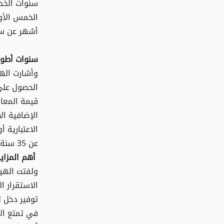
سنوات الخد
الخمس الأو
أشهر عن سن
سنوات أطول
وأشارت الهي
الحصول على
قيمة المعاش
الإضافية ال
الاعتبارية 
عن 35 سنة وبواقع ثلاث رواتب من حساب المعاش عن كل سنة.
أهم المزايا
ولفتت الهيئ
الاستقرار ا
توفير دخل ث
في تمتع ال