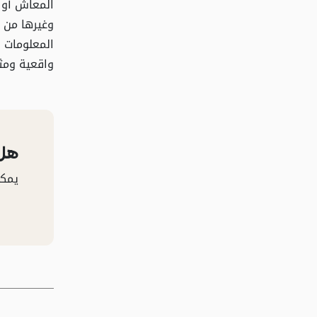
المعاش أو 
وغيرها من ا
المعلومات ل
واقعية ومث
هل 
يمكن