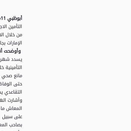
أبوظبي 11مايو 2026:
التأمين الا
من خلال الا
الإمارات بج
وأوضحت أن
يسدد شهرياً
التأمينية خ
مانع صحي خ
حتى الوفاة
التقاعدي ي
وأشارت اله
المعاش ما د
على سبيل ال
بصاحب المع