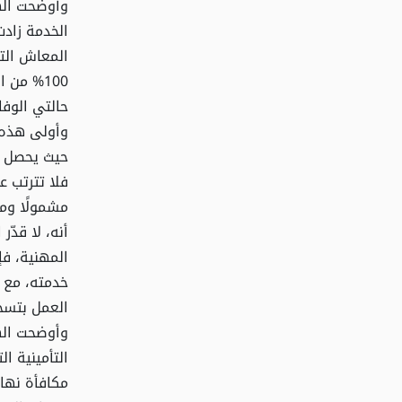
وأوضحت الهي
الخدمة زادت
100% من
حالتي الوفا
وأولى هذه ا
حيث يحصل ع
فلا تترتب ع
مشمولًا ومت
أنه، لا قدّر
المهنية، فإ
خدمته، مع ب
العمل بتسجي
وأوضحت الهي
التأمينية ا
مكافأة نهاي